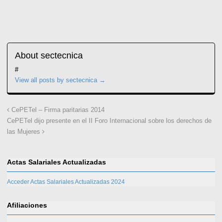
About sectecnica
#
View all posts by sectecnica
→
CePETel – Firma paritarias 2014
CePETel dijo presente en el II Foro Internacional sobre los derechos de
las Mujeres
Actas Salariales Actualizadas
Acceder Actas Salariales Actualizadas 2024
Afiliaciones