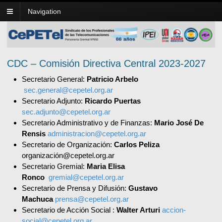
Navigation
CDC – Comisión Directiva Central 2023-2027
Secretario General:
Patricio Arbelo
sec.general@cepetel.org.ar
Secretario Adjunto:
Ricardo Puertas
sec.adjunto@cepetel.org.ar
Secretario Administrativo y de Finanzas:
Mario José De
Rensis
administracion@cepetel.org.ar
Secretario de Organización:
Carlos Peliza
organización@cepetel.org.ar
Secretario Gremial:
Maria Elisa
Ronco
gremial@cepetel.org.ar
Secretario de Prensa y Difusión:
Gustavo
Machuca
prensa@cepetel.org.ar
Secretario de Acción Social :
Walter Arturi
accion-
social@cepetel.org.ar