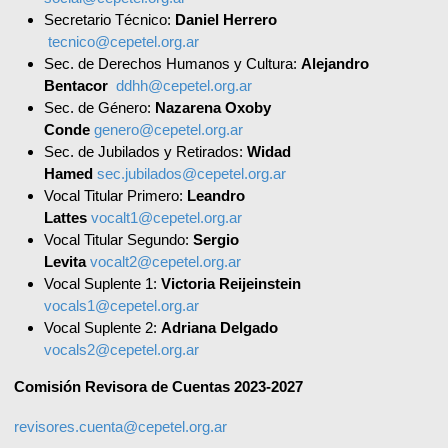
Secretario Técnico:
Daniel Herrero
tecnico@cepetel.org.ar
Sec. de Derechos Humanos y Cultura:
Alejandro
Bentacor
ddhh@cepetel.org.ar
Sec. de Género:
Nazarena Oxoby
Conde
genero@cepetel.org.ar
Sec. de Jubilados y Retirados:
Widad
Hamed
sec.jubilados@cepetel.org.ar
Vocal Titular Primero:
Leandro
Lattes
vocalt1@cepetel.org.ar
Vocal Titular Segundo:
Sergio
Levita
vocalt2@cepetel.org.ar
Vocal Suplente 1:
Victoria Reijeinstein
vocals1@cepetel.org.ar
Vocal Suplente 2:
Adriana Delgado
vocals2@cepetel.org.ar
Comisión Revisora de Cuentas 2023-2027
revisores.cuenta@cepetel.org.ar