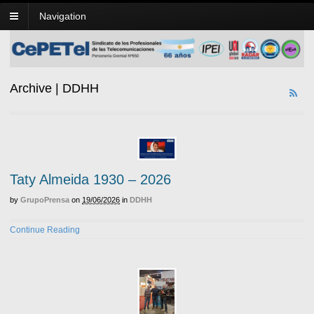
Navigation
Archive | DDHH
Taty Almeida 1930 – 2026
by
GrupoPrensa
on
19/06/2026
in
DDHH
Continue Reading