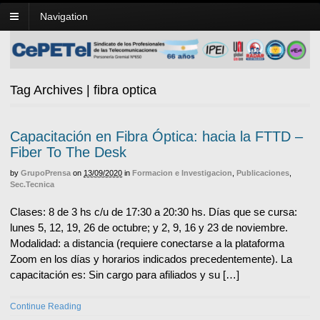
Navigation
Tag Archives | fibra optica
Capacitación en Fibra Óptica: hacia la FTTD –
Fiber To The Desk
by
GrupoPrensa
on
13/09/2020
in
Formacion e Investigacion
,
Publicaciones
,
Sec.Tecnica
Clases: 8 de 3 hs c/u de 17:30 a 20:30 hs. Días que se cursa:
lunes 5, 12, 19, 26 de octubre; y 2, 9, 16 y 23 de noviembre.
Modalidad: a distancia (requiere conectarse a la plataforma
Zoom en los días y horarios indicados precedentemente). La
capacitación es: Sin cargo para afiliados y su […]
Continue Reading