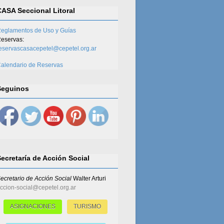
CASA Seccional Litoral
eglamentos de Uso y Guías
eservas:
eservascasacepetel@cepetel.org.ar
alendario de Reservas
Seguinos
Secretaría de Acción Social
ecretario de Acción Social
Walter Arturi
ccion-social@cepetel.org.ar
ASIGNACIONES
TURISMO