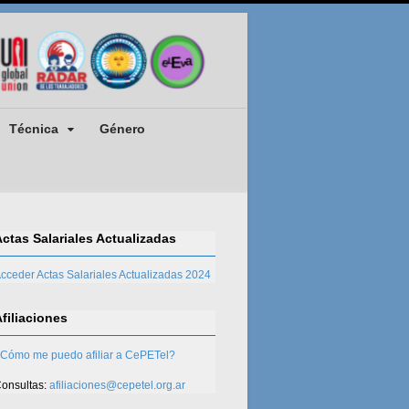
Técnica
Género
Actas Salariales Actualizadas
cceder Actas Salariales Actualizadas 2024
Afiliaciones
Cómo me puedo afiliar a CePETel?
onsultas:
afiliaciones@cepetel.org.ar