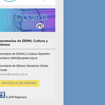
Secretarías de DDHH, Cultura y
Género
ecretario de DDHH y Cultura Alejandro
entacor ddhh@cepetel.org.ar
ecretaria de Género
Nazarena Oxoby
Conde
enero@cepetel.org.ar
GACETILLAS DE GÉNERO
/CePETelgenero