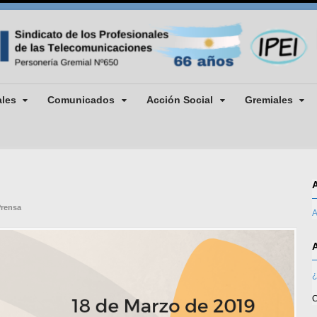
ales
Comunicados
Acción Social
Gremiales
rensa
A
¿
C