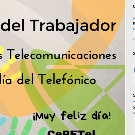
R
R
r
C
S
a