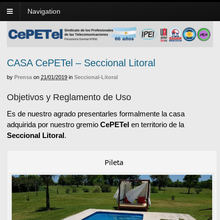
Navigation
CASA CePETel – Seccional Litoral
by
Prensa
on
21/01/2019
in
Seccional-Litoral
Objetivos y Reglamento de Uso
Es de nuestro agrado presentarles formalmente la casa
adquirida por nuestro gremio
CePETel
en territorio de la
Seccional Litoral
.
Pileta