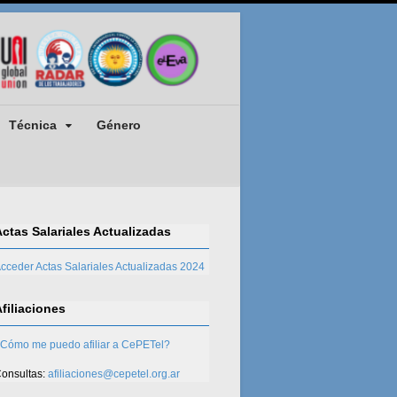
Técnica
Género
Actas Salariales Actualizadas
cceder Actas Salariales Actualizadas 2024
Afiliaciones
Cómo me puedo afiliar a CePETel?
onsultas:
afiliaciones@cepetel.org.ar