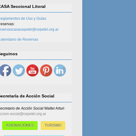
CASA Seccional Litoral
eglamentos de Uso y Guías
eservas:
eservascasacepetel@cepetel.org.ar
alendario de Reservas
Seguinos
Secretaría de Acción Social
ecretario de Acción Social
Walter Arturi
ccion-social@cepetel.org.ar
ASIGNACIONES
TURISMO