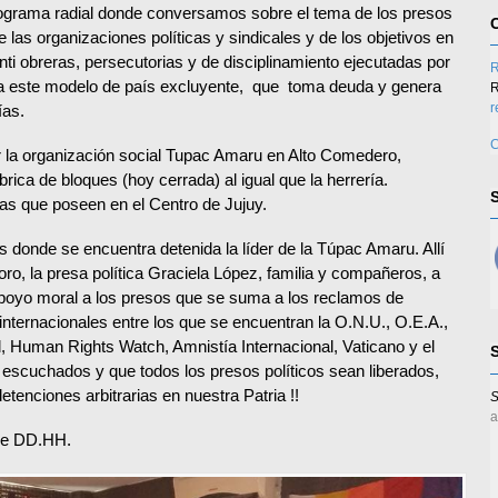
programa radial donde conversamos sobre el tema de los presos
de las organizaciones políticas y sindicales y de los objetivos en
ti obreras, persecutorias y de disciplinamiento ejecutadas por
R
n a este modelo de país excluyente, que toma deuda y genera
R
r
ías.
C
r la organización social Tupac Amaru en Alto Comedero,
ábrica de bloques (hoy cerrada) al igual que la herrería.
as que poseen en el Centro de Jujuy.
s donde se encuentra detenida la líder de la Túpac Amaru. Allí
ro, la presa política Graciela López, familia y compañeros, a
poyo moral a los presos que se suma a los reclamos de
ternacionales entre los que se encuentran la O.N.U., O.E.A.,
l, Human Rights Watch, Amnistía Internacional, Vaticano y el
escuchados y que todos los presos políticos sean liberados,
nciones arbitrarias en nuestra Patria !!
S
a
 de DD.HH.