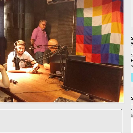
S
s
S
t