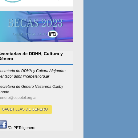
Secretarías de DDHH, Cultura y
Género
ecretario de DDHH y Cultura Alejandro
entacor ddhh@cepetel.org.ar
ecretaria de Género
Nazarena Oxoby
Conde
enero@cepetel.org.ar
GACETILLAS DE GÉNERO
/CePETelgenero