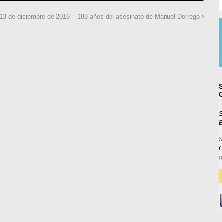
13 de diciembre de 2016 – 188 años del asesinato de Manuel Dorrego
S
B
S
g