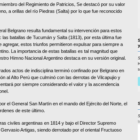
miembro del Regimiento de Patricios, Se destacó por su valor
o, a orillas del río Piedras (Salta) por lo que fue reconocido
ral Belgrano resulta fundamental su intervención para estos
: las batallas de Tucumán y Salta (1813), por esta última fue
 agregar, estos triunfos permitieron expulsar para siempre a
entino. La importancia de estas batallas es tal magnitud que
estro Himno Nacional Argentino destaca en su versión original.
S
s
dos actos de indisciplina terminó confinado por Belgrano en
ión al Alto Perú que culminó con las derrotas de Vilcapujio y
tará por siempre considerando el valor y la ascendencia
onel.
por el General San Martín en el mando del Ejército del Norte, el
rdenes de este último.
S
t
ras civiles argentinas en 1814 y bajo el Director Supremo
Gervasio Artigas, siendo derrotado por el oriental Fructuoso