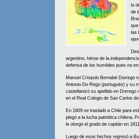
lo d
de l
Bras
que
las
ejer
Des
argentino, héroe de la independencia,
defensa de los humildes pues no en 
Manuel Críspulo Bernabé Dorrego na
Antonio Do Rego (portugués) y su m
castellanizó su apellido en Dorrego 
en el Real Colegio de San Carlos do
En 1809 se trasladó a Chile para es
plegó a la lucha patriótica chilena. 
le otorgó el grado de capitán en 1811
Luego de esos hechos regresó a Bue