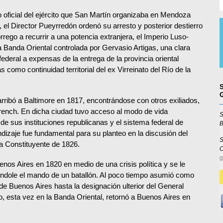
oficial del ejército que San Martín organizaba en Mendoza
 el Director Pueyrredón ordenó su arresto y posterior destierro
ego a recurrir a una potencia extranjera, el Imperio Luso-
a Banda Oriental controlada por Gervasio Artigas, una clara
ederal a expensas de la entrega de la provincia oriental
 como continuidad territorial del ex Virreinato del Río de la
arribó a Baltimore en 1817, encontrándose con otros exiliados,
rench. En dicha ciudad tuvo acceso al modo de vida
S
de sus instituciones republicanas y el sistema federal de
B
dizaje fue fundamental para su planteo en la discusión del
S
a Constituyente de 1826.
g
uenos Aires en 1820 en medio de una crisis política y se le
nándole el mando de un batallón. Al poco tiempo asumió como
de Buenos Aires hasta la designación ulterior del General
o, esta vez en la Banda Oriental, retornó a Buenos Aires en