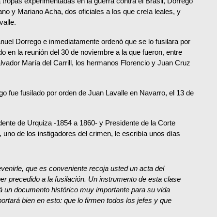
tropas experimentadas en la guerra contra el Brasil, Dorrego
bano y Mariano Acha
, dos oficiales a los que creía leales, y
alle.
nuel Dorrego e inmediatamente ordenó que se lo fusilara por
ado en la reunión del 30 de noviembre a la que fueron, entre
lvador María del Carrill, los hermanos Florencio y Juan Cruz
go fue fusilado por orden de Juan Lavalle en Navarro, el 13 de
idente de Urquiza -1854 a 1860- y Presidente de la Corte
uno de los instigadores del crimen, le escribía unos días
venirle, que es conveniente recoja usted un acta del
r precedido a la fusilación. Un instrumento de esta clase
á un documento histórico muy importante para su vida
ortará bien en esto: que lo firmen todos los jefes y que
…