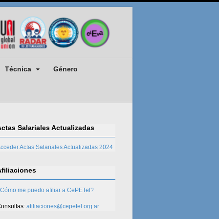
Técnica
Género
Actas Salariales Actualizadas
cceder Actas Salariales Actualizadas 2024
Afiliaciones
Cómo me puedo afiliar a CePETel?
onsultas:
afiliaciones@cepetel.org.ar