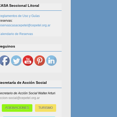
CASA Seccional Litoral
eglamentos de Uso y Guías
eservas:
eservascasacepetel@cepetel.org.ar
alendario de Reservas
Seguinos
Secretaría de Acción Social
ecretario de Acción Social
Walter Arturi
ccion-social@cepetel.org.ar
ASIGNACIONES
TURISMO