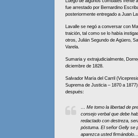
Luego de algunos combates frente a 
fue arrestado por Bernardino Escri
posteriormente entregado a Juan Lav
Lavalle se negó a conversar con Ma
traición, tal como se lo había instig
otros, Julián Segundo de Agüero, Sa
Varela
.
Sumaria y extrajudicialmente, Dorre
diciembre de 1828.
Salvador María del Carril (Vicepres
Suprema de Justicia – 1870 a 1877), 
después:
… Me tomo la libertad de pre
consejo verbal que debe habe
redactado con destreza, ser
póstuma. El señor Gelly se p
aparezca usted firmándolo