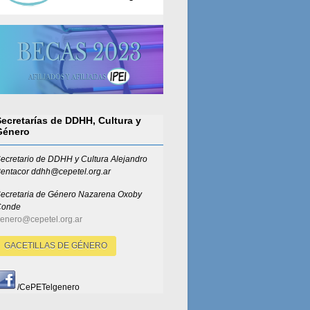
Secretarías de DDHH, Cultura y
Género
ecretario de DDHH y Cultura Alejandro
entacor ddhh@cepetel.org.ar
ecretaria de Género
Nazarena Oxoby
Conde
enero@cepetel.org.ar
GACETILLAS DE GÉNERO
/CePETelgenero