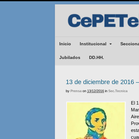
Inicio
Institucional
Seccion
Jubilados
DD.HH.
13 de diciembre de 2016 
by
Prensa
on
13/12/2016
in
Sec.Tecnica
El 
Man
Air
Pro
est
cua