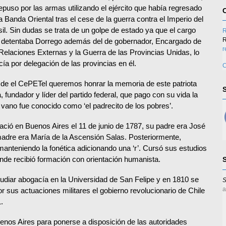
epuso por las armas utilizando el ejército que había regresado
a Banda Oriental tras el cese de la guerra contra el Imperio del
il. Sin dudas se trata de un golpe de estado ya que el cargo
R
R
 detentaba Dorrego además del de gobernador, Encargado de
r
 Relaciones Externas y la Guerra de las Provincias Unidas, lo
cía por delegación de las provincias en él.
C
de el CePETel queremos honrar la memoria de este patriota
 fundador y líder del partido federal, que pago con su vida la
vano fue conocido como ‘el padrecito de los pobres’.
ció en Buenos Aires el 11 de junio de 1787, su padre era José
adre era María de la Ascensión Salas. Posteriormente,
manteniendo la fonética adicionando una ‘r’. Cursó sus estudios
nde recibió formación con orientación humanista.
tudiar abogacía en la Universidad de San Felipe y en 1810 se
S
a
Por sus actuaciones militares el gobierno revolucionario de Chile
.
nos Aires para ponerse a disposición de las autoridades