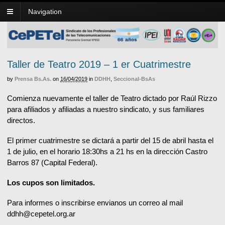
Navigation
Taller de Teatro 2019 – 1 er Cuatrimestre
by
Prensa Bs.As.
on
16/04/2019
in
DDHH
,
Seccional-BsAs
Comienza nuevamente el taller de Teatro dictado por Raúl Rizzo
para afiliados y afiliadas a nuestro sindicato, y sus familiares
directos.
El primer cuatrimestre se dictará a partir del 15 de abril hasta el
1 de julio, en el horario 18:30hs a 21 hs en la dirección Castro
Barros 87 (Capital Federal).
Los cupos son limitados.
Para informes o inscribirse envianos un correo al mail
ddhh@cepetel.org.ar