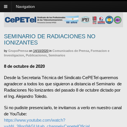
Navigation
SEMINARIO DE RADIACIONES NO
IONIZANTES
by
GrupoPrensa
on
14/10/2020
in
Comunicados de Prensa
,
Formacion e
Investigacion
,
Publicaciones
,
Seminarios
8 de octubre de 2020
Desde la Secretaria Técnica del Sindicato CePETel queremos
agradecer a todos los que siguieron a distancia el Seminario de
Radiaciones No Ionizantes del pasado 8 de octubre dictado por
el Ing. Alejandro Toledo.
Si no pudiste presenciarlo, te invitamos a verlo en nuestro canal
de YouTube:
https://www.youtube.com/watch?
v=bN_38qo9AGU&ab_channel=CepetelOficial