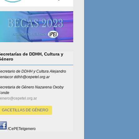
Secretarías de DDHH, Cultura y
Género
ecretario de DDHH y Cultura Alejandro
entacor ddhh@cepetel.org.ar
ecretaria de Género
Nazarena Oxoby
Conde
enero@cepetel.org.ar
GACETILLAS DE GÉNERO
/CePETelgenero