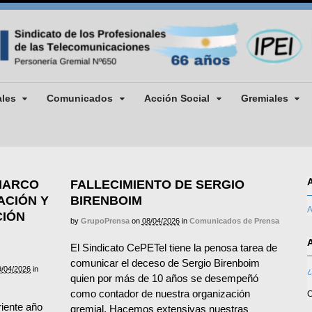
ales
Comunicados
Acción Social
Gremiales
MARCO
FALLECIMIENTO DE SERGIO
ACIÓN Y
BIRENBOIM
A
IÓN
by
GrupoPrensa
on
08/04/2026
in
Comunicados de Prensa
El Sindicato CePETel tiene la penosa tarea de
comunicar el deceso de Sergio Birenboim
9/04/2026
in
¿
quien por más de 10 años se desempeñó
como contador de nuestra organización
C
riente año
gremial. Hacemos extensivas nuestras