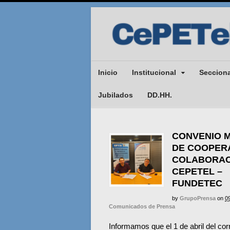
Inicio
Institucional
Seccion
Jubilados
DD.HH.
CONVENIO 
DE COOPER
COLABORAC
CEPETEL –
FUNDETEC
by
GrupoPrensa
on
0
Comunicados de Prensa
Informamos que el 1 de abril del cor