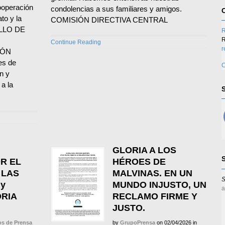
ooperación
condolencias a sus familiares y amigos.
to y la
COMISIÓN DIRECTIVA CENTRAL
LLO DE
R
R
Continue Reading
r
IÓN
es de
C
n y
 a la
GLORIA A LOS
R EL
HÉROES DE
 LAS
MALVINAS. EN UN
S
y
MUNDO INJUSTO, UN
a
RIA
RECLAMO FIRME Y
JUSTO.
s de Prensa
by
GrupoPrensa
on
02/04/2026
in