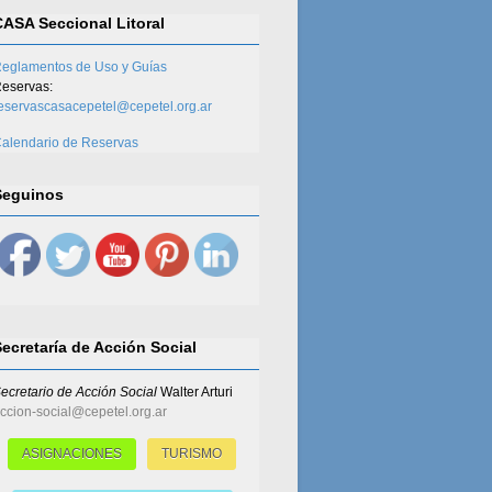
CASA Seccional Litoral
eglamentos de Uso y Guías
eservas:
eservascasacepetel@cepetel.org.ar
alendario de Reservas
Seguinos
Secretaría de Acción Social
ecretario de Acción Social
Walter Arturi
ccion-social@cepetel.org.ar
ASIGNACIONES
TURISMO