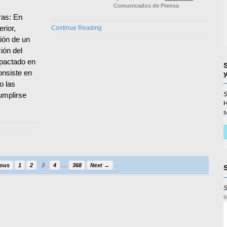
Comunicados de Prensa
as: En
rior,
Continue Reading
ión de un
ción del
mpactado en
onsiste en
o las
S
umplirse
s
…
ious
1
2
3
4
368
Next →
S
t