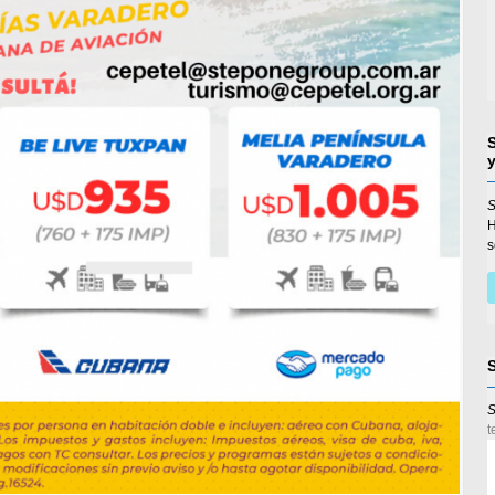
S
s
S
t