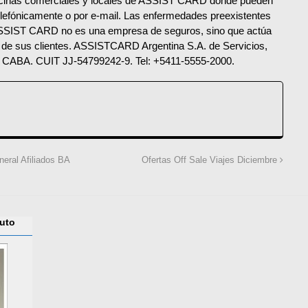
oficinas comerciales y locales de ASSIST CARD donde pueden
telefónicamente o por e-mail. Las enfermedades preexistentes
 ASSIST CARD no es una empresa de seguros, sino que actúa
o de sus clientes. ASSISTCARD Argentina S.A. de Servicios,
 CABA. CUIT JJ-54799242-9. Tel: +5411-5555-2000.
eral Afiliados BA
Ofertas Off Sale Viajes Diciembre
tuto