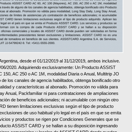
Argentina, desde el 01/12/2019 al 31/12/2019, ambos inclusive.
 30/06/2020. Adquiriendo exclusivamente: Un Producto ASSIST
150, AC 250 o AC 1M, modalidad Diaria o Anual, Multitrip JO
o de los canales de agencia habilitados, obtenga bonificado otro
alidad y características al abonado. Promoción no válida para
ay Anual, Packfamiliar ni para contrataciones de ampliaciones
tación de beneficios adicionales; ni acumulable con ningún otro
D tienen limitaciones exclusivas según el tipo de producto
 exclusio­nes de uso habitual y/o legal en el país en que se emita
icios y productos se rigen por Condiciones Generales que se
oducto ASSIST CARD y se hallan a su disposición ingresando