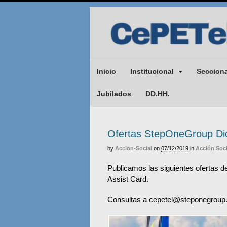
Inicio
Institucional
Seccion
Jubilados
DD.HH.
Ofertas StepOneGroup Di
by
Accion-Social
on
07/12/2019
in
Acción Soci
Publicamos las siguientes ofertas 
Assist Card.
Consultas a cepetel@steponegroup.