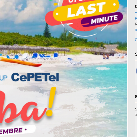
R
R
r
C
S
a