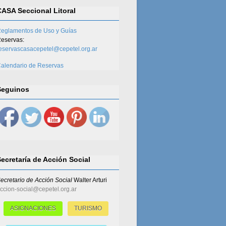
CASA Seccional Litoral
eglamentos de Uso y Guías
eservas:
eservascasacepetel@cepetel.org.ar
alendario de Reservas
Seguinos
Secretaría de Acción Social
ecretario de Acción Social
Walter Arturi
ccion-social@cepetel.org.ar
ASIGNACIONES
TURISMO