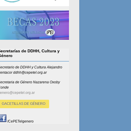
Secretarías de DDHH, Cultura y
Género
ecretario de DDHH y Cultura Alejandro
entacor ddhh@cepetel.org.ar
ecretaria de Género
Nazarena Oxoby
Conde
enero@cepetel.org.ar
GACETILLAS DE GÉNERO
/CePETelgenero