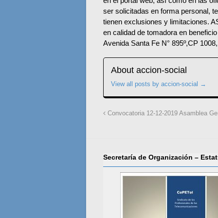
en el portal web, así como en las 
ser solicitadas en forma personal, 
tienen exclusiones y limitaciones.
en calidad de tomadora en benefici
Avenida Santa Fe N° 895º,CP 1008,
About accion-social
View all posts by accion-social
→
Convocatoria 12-12-2019 Asamblea Gen
Secretaría de Organización – Esta