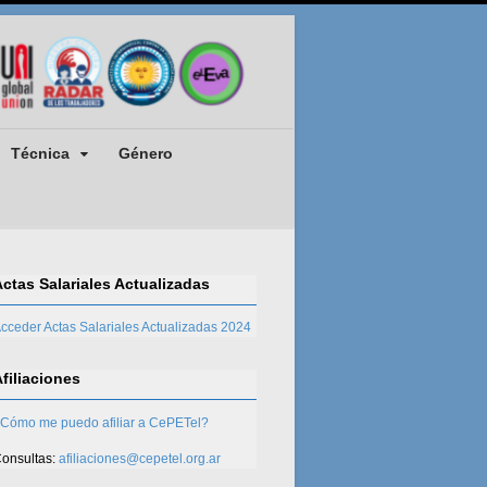
Técnica
Género
Actas Salariales Actualizadas
cceder Actas Salariales Actualizadas 2024
Afiliaciones
Cómo me puedo afiliar a CePETel?
onsultas:
afiliaciones@cepetel.org.ar