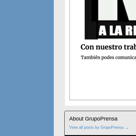
About GrupoPrensa
View all posts by GrupoPrensa
→