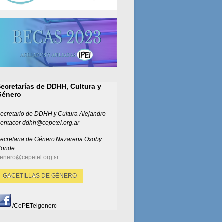
Secretarías de DDHH, Cultura y
Género
ecretario de DDHH y Cultura Alejandro
entacor ddhh@cepetel.org.ar
ecretaria de Género
Nazarena Oxoby
Conde
enero@cepetel.org.ar
GACETILLAS DE GÉNERO
/CePETelgenero