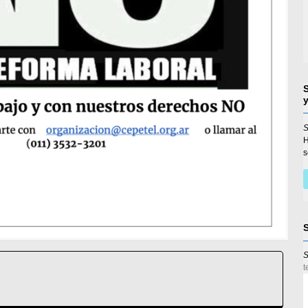
S
s
S
t