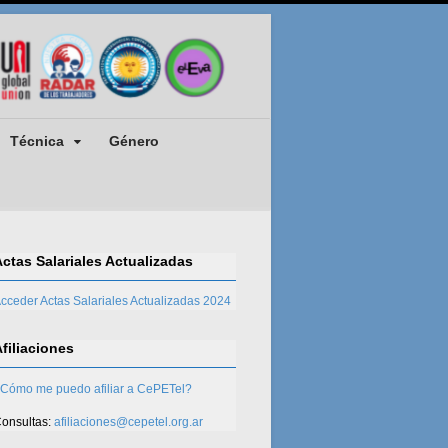
Técnica
Género
Actas Salariales Actualizadas
cceder Actas Salariales Actualizadas 2024
Afiliaciones
Cómo me puedo afiliar a CePETel?
onsultas:
afiliaciones@cepetel.org.ar