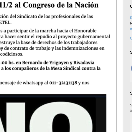
R
R
r
C
S
a