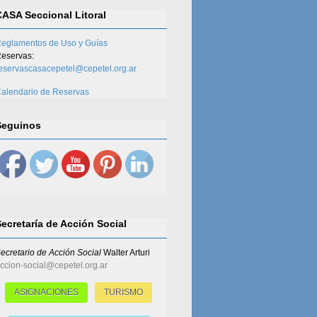
CASA Seccional Litoral
eglamentos de Uso y Guías
eservas:
eservascasacepetel@cepetel.org.ar
alendario de Reservas
Seguinos
Secretaría de Acción Social
ecretario de Acción Social
Walter Arturi
ccion-social@cepetel.org.ar
ASIGNACIONES
TURISMO