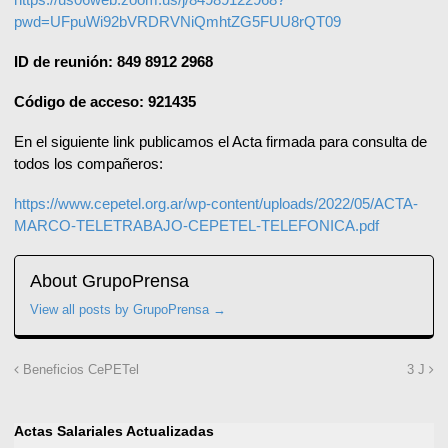
pwd=UFpuWi92bVRDRVNiQmhtZG5FUU8rQT09
ID de reunión: 849 8912 2968
Código de acceso: 921435
En el siguiente link publicamos el Acta firmada para consulta de
todos los compañeros:
https://www.cepetel.org.ar/wp-content/uploads/2022/05/ACTA-
MARCO-TELETRABAJO-CEPETEL-TELEFONICA.pdf
About GrupoPrensa
View all posts by GrupoPrensa
→
Beneficios CePETel
3 J
Actas Salariales Actualizadas