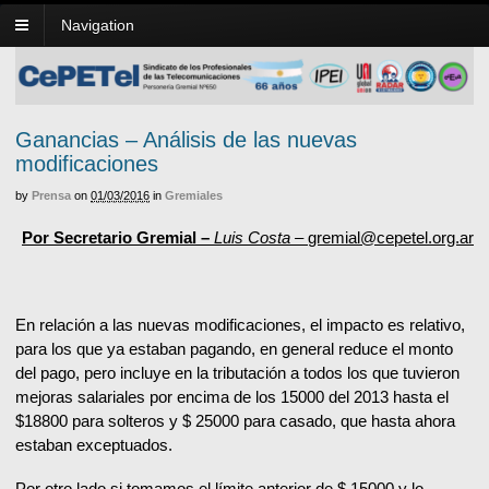
Navigation
Ganancias – Análisis de las nuevas
modificaciones
by
Prensa
on
01/03/2016
in
Gremiales
Por Secretario Gremial –
Luis Costa –
gremial@cepetel.org.ar
En relación a las nuevas modificaciones, el impacto es relativo,
para los que ya estaban pagando, en general reduce el monto
del pago, pero incluye en la tributación a todos los que tuvieron
mejoras salariales por encima de los 15000 del 2013 hasta el
$18800 para solteros y $ 25000 para casado, que hasta ahora
estaban exceptuados.
Por otro lado si tomamos el límite anterior de $ 15000 y lo