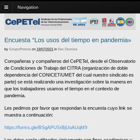
Navigation
Encuesta “Los usos del tiempo en pandemia»
by
GrupoPrensa
on
19/07/2021
in
Sec.Tecnica
Compañeras y compañeros del CePETel, desde el Observatorio
de Condiciones de Trabajo del CITRA (organización de doble
dependencia del CONICET/UMET del cual nuestro sindicato es
parte) se está realizando una investigación sobre la manera en
que los trabajadores usamos el tiempo en el contexto de
pandemia.
Les pedimos por favor que respondan la encuesta cuyo link se
muestra a continuación:
https://forms.gle/BSgAPUSrBjUoAUqM9
Los datos serán utilizados únicamente con fines académicos y