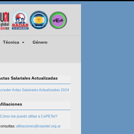
Técnica
Género
Actas Salariales Actualizadas
cceder Actas Salariales Actualizadas 2024
Afiliaciones
Cómo me puedo afiliar a CePETel?
onsultas:
afiliaciones@cepetel.org.ar