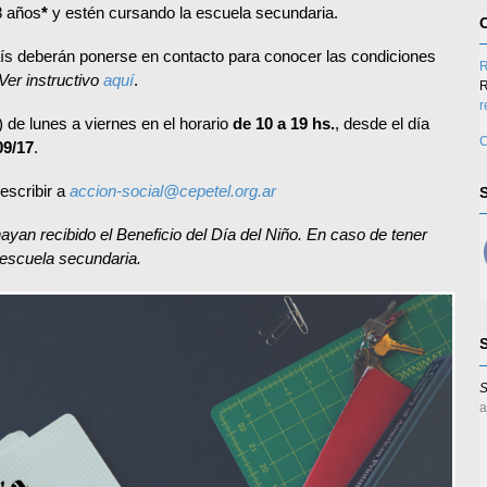
8 años
*
y estén cursando la escuela secundaria.
 país deberán ponerse en contacto para conocer las condiciones
R
Ver instructivo
aquí
.
R
r
de lunes a viernes en el horario
de 10 a 19 hs.
, desde el día
C
09/17
.
escribir a
accion-social@cepetel.org.ar
yan recibido el Beneficio del Día del Niño. En caso de tener
 escuela secundaria.
S
a