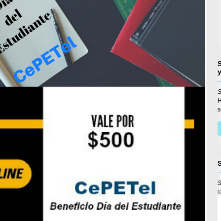
S
s
S
t