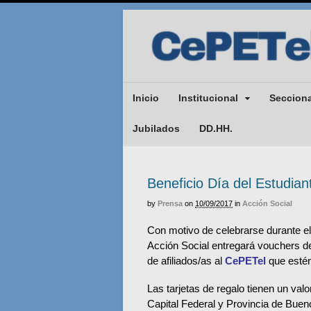
Inicio
Institucional
Seccion
Jubilados
DD.HH.
Beneficio Día del Estudia
by
Prensa
on
10/09/2017
in
Acción Social
Con motivo de celebrarse durante e
Acción Social entregará vouchers d
de afiliados/as al
CePETel
que estén
Las tarjetas de regalo tienen un va
Capital Federal y Provincia de Bueno