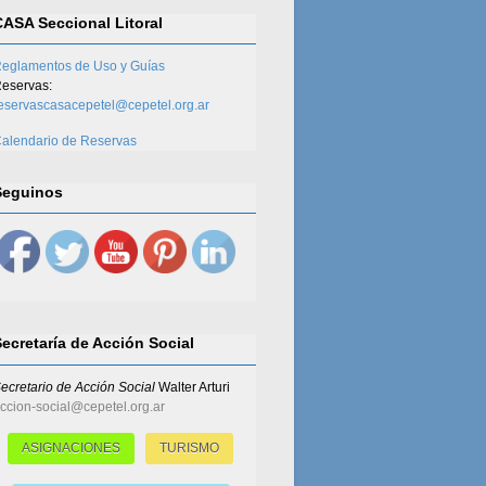
CASA Seccional Litoral
eglamentos de Uso y Guías
eservas:
eservascasacepetel@cepetel.org.ar
alendario de Reservas
Seguinos
Secretaría de Acción Social
ecretario de Acción Social
Walter Arturi
ccion-social@cepetel.org.ar
ASIGNACIONES
TURISMO