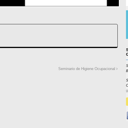
S
Seminario de Higiene Ocupacional
B
S
g