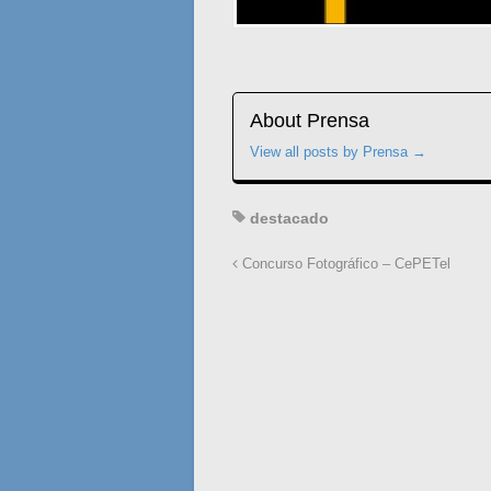
About Prensa
View all posts by Prensa
→
destacado
Concurso Fotográfico – CePETel