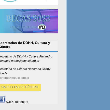
Secretarías de DDHH, Cultura y
Género
ecretario de DDHH y Cultura Alejandro
entacor ddhh@cepetel.org.ar
ecretaria de Género
Nazarena Oxoby
Conde
enero@cepetel.org.ar
GACETILLAS DE GÉNERO
/CePETelgenero