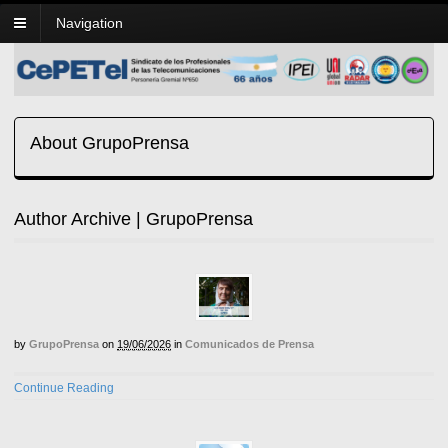
Navigation
About GrupoPrensa
Author Archive | GrupoPrensa
by
GrupoPrensa
on
19/06/2026
in
Comunicados de Prensa
Continue Reading