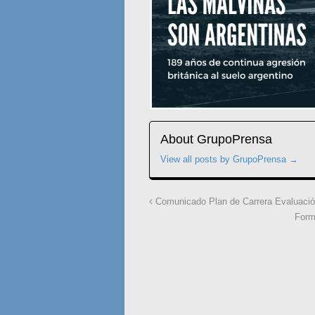
About GrupoPrensa
View all posts by GrupoPrensa
→
Comunicado Plan de Carrera Evaluaci
Form