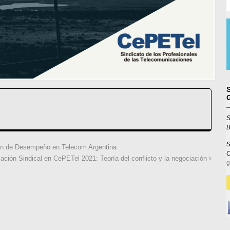
S
B
S
ón de Desempeño en Telecom Argentina
ación Sindical en CePETel 2021: Teoría del conflicto y la negociación
g