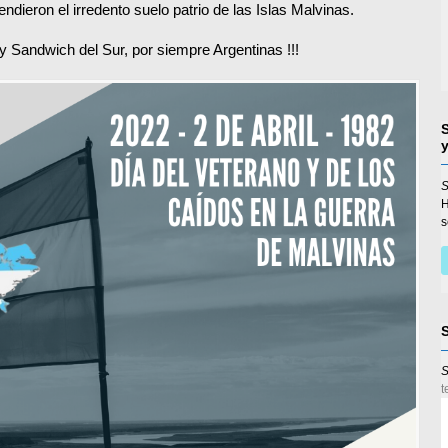
ndieron el irredento suelo patrio de las Islas Malvinas.
 y Sandwich del Sur, por siempre Argentinas !!!
S
s
S
t