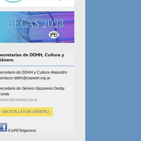
Secretarías de DDHH, Cultura y
Género
ecretario de DDHH y Cultura Alejandro
entacor ddhh@cepetel.org.ar
ecretaria de Género
Nazarena Oxoby
Conde
enero@cepetel.org.ar
GACETILLAS DE GÉNERO
/CePETelgenero