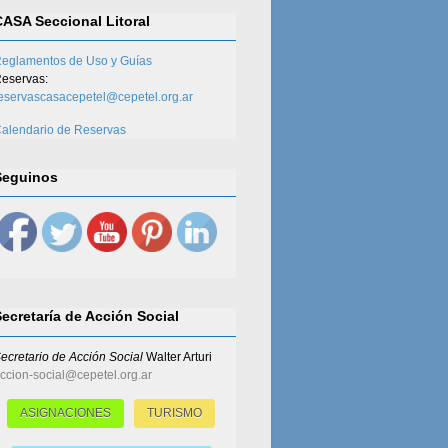
CASA Seccional Litoral
eglamentos de Uso y Guías
eservas:
eservascasacepetel@cepetel.org.ar
alendario de Reservas
Seguinos
Secretaría de Acción Social
ecretario de Acción Social
Walter Arturi
ccion-social@cepetel.org.ar
ASIGNACIONES
TURISMO