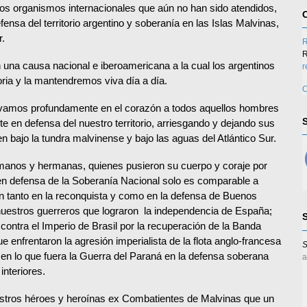
os organismos internacionales que aún no han sido atendidos,
ensa del territorio argentino y soberanía en las Islas Malvinas,
r.
R
R
 una causa nacional e iberoamericana a la cual los argentinos
r
ia y la mantendremos viva día a día.
C
vamos profundamente en el corazón a todos aquellos hombres
e en defensa del nuestro territorio, arriesgando y dejando sus
en bajo la tundra malvinense y bajo las aguas del Atlántico Sur.
rmanos y hermanas, quienes pusieron su cuerpo y coraje por
 en defensa de la Soberanía Nacional solo es comparable a
n tanto en la reconquista y como en la defensa de Buenos
 nuestros guerreros que lograron la independencia de España;
ontra el Imperio de Brasil por la recuperación de la Banda
e enfrentaron la agresión imperialista de la flota anglo-francesa
S
 en lo que fuera la Guerra del Paraná en la defensa soberana
a
interiores.
uestros héroes y heroínas ex Combatientes de Malvinas que un