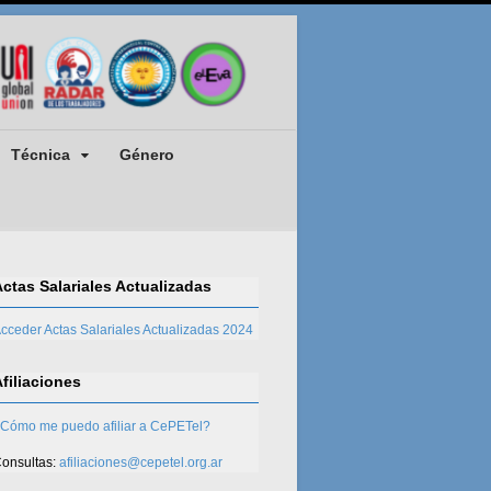
Técnica
Género
Actas Salariales Actualizadas
cceder Actas Salariales Actualizadas 2024
Afiliaciones
Cómo me puedo afiliar a CePETel?
onsultas:
afiliaciones@cepetel.org.ar