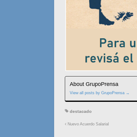
About GrupoPrensa
View all posts by GrupoPrensa
→
destacado
Nuevo Acuerdo Salarial