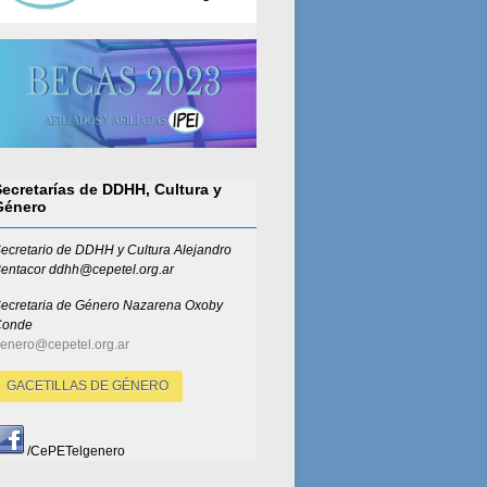
Secretarías de DDHH, Cultura y
Género
ecretario de DDHH y Cultura Alejandro
entacor ddhh@cepetel.org.ar
ecretaria de Género
Nazarena Oxoby
Conde
enero@cepetel.org.ar
GACETILLAS DE GÉNERO
/CePETelgenero