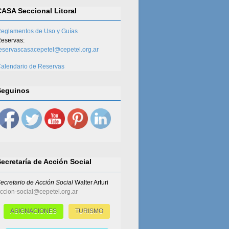
CASA Seccional Litoral
eglamentos de Uso y Guías
eservas:
eservascasacepetel@cepetel.org.ar
alendario de Reservas
Seguinos
Secretaría de Acción Social
ecretario de Acción Social
Walter Arturi
ccion-social@cepetel.org.ar
ASIGNACIONES
TURISMO