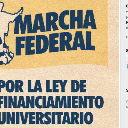
R
R
r
C
S
a