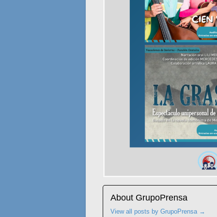
About GrupoPrensa
View all posts by GrupoPrensa
→