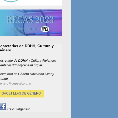
Secretarías de DDHH, Cultura y
Género
ecretario de DDHH y Cultura Alejandro
entacor ddhh@cepetel.org.ar
ecretaria de Género
Nazarena Oxoby
Conde
enero@cepetel.org.ar
GACETILLAS DE GÉNERO
/CePETelgenero