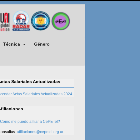
Técnica
Género
Actas Salariales Actualizadas
cceder Actas Salariales Actualizadas 2024
Afiliaciones
Cómo me puedo afiliar a CePETel?
onsultas:
afiliaciones@cepetel.org.ar