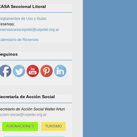
CASA Seccional Litoral
eglamentos de Uso y Guías
eservas:
eservascasacepetel@cepetel.org.ar
alendario de Reservas
Seguinos
Secretaría de Acción Social
ecretario de Acción Social
Walter Arturi
ccion-social@cepetel.org.ar
ASIGNACIONES
TURISMO