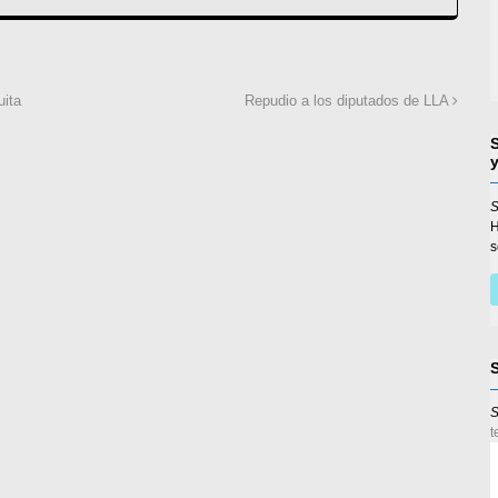
uita
Repudio a los diputados de LLA
S
s
S
t