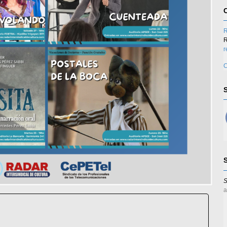
R
R
r
C
S
a