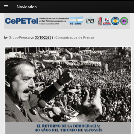
Navigation
by
GrupoPrensa
on
30/10/2023
in
Comunicados de Prensa