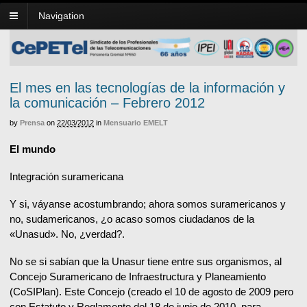
Navigation
El mes en las tecnologías de la información y
la comunicación – Febrero 2012
by
Prensa
on
22/03/2012
in
Mensuario EMELT
El mundo
Integración suramericana
Y si, váyanse acostumbrando; ahora somos suramericanos y
no, sudamericanos, ¿o acaso somos ciudadanos de la
«Unasud». No, ¿verdad?.
No se si sabían que la Unasur tiene entre sus organismos, al
Concejo Suramericano de Infraestructura y Planeamiento
(CoSIPlan). Este Concejo (creado el 10 de agosto de 2009 pero
con Estatuto y Reglamento del 18 de junio de 2010, para