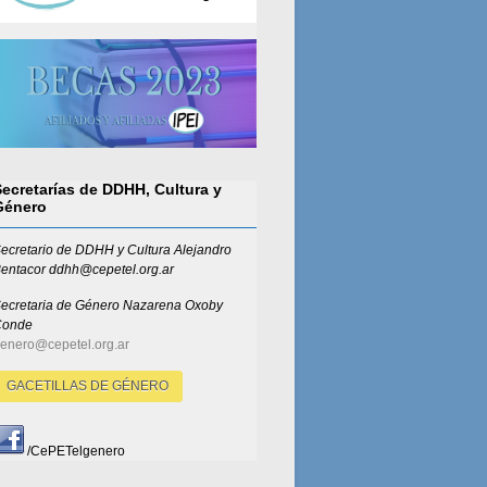
Secretarías de DDHH, Cultura y
Género
ecretario de DDHH y Cultura Alejandro
entacor ddhh@cepetel.org.ar
ecretaria de Género
Nazarena Oxoby
Conde
enero@cepetel.org.ar
GACETILLAS DE GÉNERO
/CePETelgenero