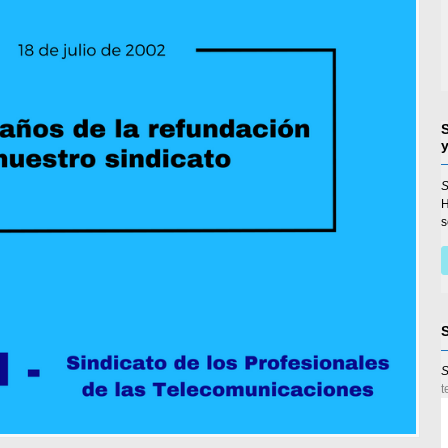
S
s
S
t