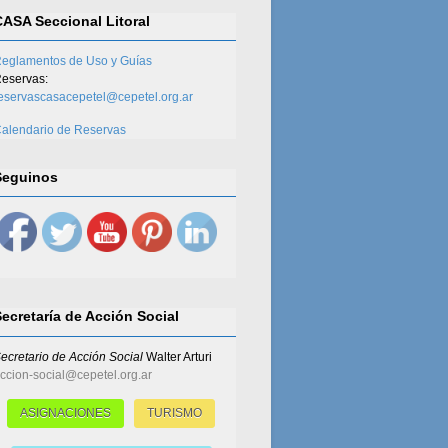
CASA Seccional Litoral
eglamentos de Uso y Guías
eservas:
eservascasacepetel@cepetel.org.ar
alendario de Reservas
Seguinos
Secretaría de Acción Social
ecretario de Acción Social
Walter Arturi
ccion-social@cepetel.org.ar
ASIGNACIONES
TURISMO