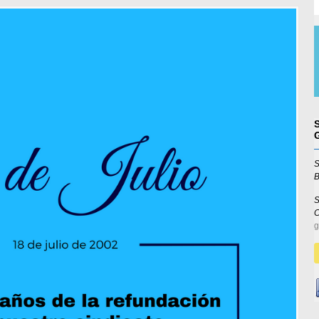
S
B
S
g