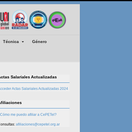
Técnica
Género
Actas Salariales Actualizadas
cceder Actas Salariales Actualizadas 2024
Afiliaciones
Cómo me puedo afiliar a CePETel?
onsultas:
afiliaciones@cepetel.org.ar